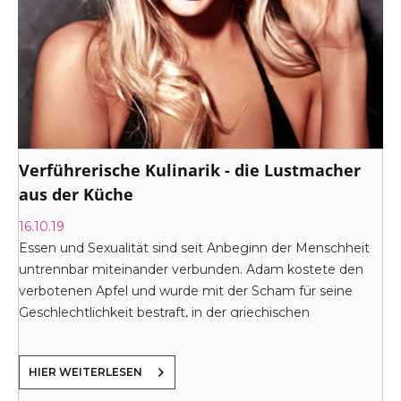
Verführerische Kulinarik - die Lustmacher
aus der Küche
16.10.19
Essen und Sexualität sind seit Anbeginn der Menschheit
untrennbar miteinander verbunden. Adam kostete den
verbotenen Apfel und wurde mit der Scham für seine
Geschlechtlichkeit bestraft, in der griechischen
Mythologie löste dieselbe Frucht, mit der Paris Helena zur
schönsten aller Frauen kürte, den trojanischen Krieg aus.
HIER WEITERLESEN
Und schon als Kind ist unsere Nahrungsaufnahme eng
mit emotionaler Zuneigung verbunden. Aphrodisiaka