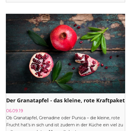
bringen diesen Zusammenhang zwischen Gefühl/Erotik
und Nahrungsaufnahme zum Höhepunkt...
Der Granatapfel - das kleine, rote Kraftpaket
06.09.19
Ob Granatapfel, Grenadine oder Punica – die kleine, rote
Frucht hat’s in sich und ist zudem in der Küche ein viel zu