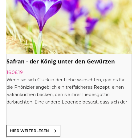
Safran - der König unter den Gewürzen
16.06.19
Wenn sie sich Glück in der Liebe wünschten, gab es für
die Phönizier angeblich ein treffsicheres Rezept: einen
Safrankuchen backen, den sie ihrer Liebesgöttin
darbrachten. Eine andere Legende besagt, dass sich der
römische Feldherr und Kaiser Marc Aurel gerne in
Safranwasser badete, um seine Manneskraft zu stärken.
Was hat es mit diesem königlichen Gewürz auf sich?
HIER WEITERLESEN